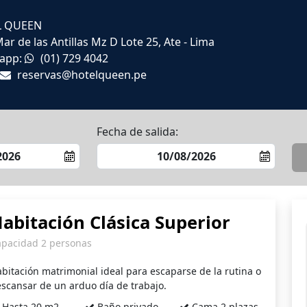
L QUEEN
Mar de las Antillas Mz D Lote 25, Ate - Lima
app:
(01) 729 4042
reservas@hotelqueen.pe
Fecha de salida:
abitación Clásica Superior
apacidad 2 personas
bitación matrimonial ideal para escaparse de la rutina o
scansar de un arduo día de trabajo.
Hasta 20 m2
Baño privado
Cama 2 plazas