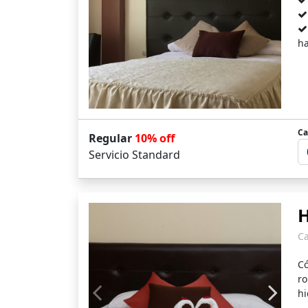
ha
Ca
Regular
10% off
Servicio Standard
H
C
C
ro
hi