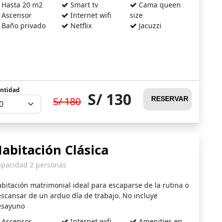
Hasta 20 m2
Smart tv
Cama queen
Ascensor
Internet wifi
size
Baño privado
Netflix
Jacuzzi
ntidad
130
180
RESERVAR
abitación Clásica
apacidad 2 personas
bitación matrimonial ideal para escaparse de la rutina o
scansar de un arduo día de trabajo. No incluye
esayuno
Ascensor
Internet wifi
Amenities en