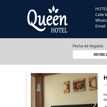
HOTE
Calle 
Whats
Email:
Fecha de llegada:
H
C
Ha
de